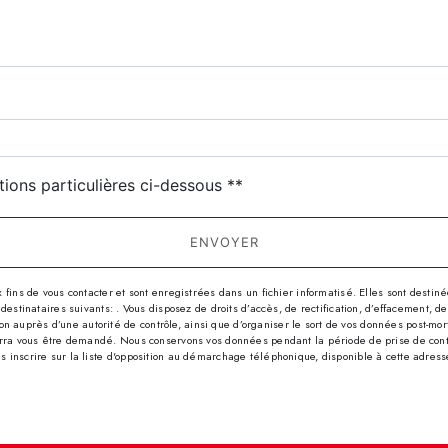
deau des cookies
tions particulières ci-dessous **
ENVOYER
s de vous contacter et sont enregistrées dans un fichier informatisé. Elles sont destinées
nataires suivants: . Vous disposez de droits d’accès, de rectification, d’effacement, de por
n auprès d’une autorité de contrôle, ainsi que d’organiser le sort de vos données post-mor
 pourra vous être demandé. Nous conservons vos données pendant la période de prise de con
us inscrire sur la liste d'opposition au démarchage téléphonique, disponible à cette adres