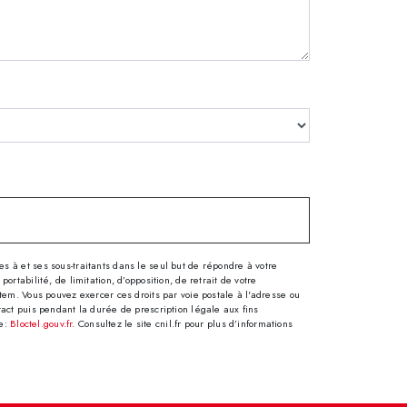
 à et ses sous-traitants dans le seul but de répondre à votre
tabilité, de limitation, d’opposition, de retrait de votre
tem. Vous pouvez exercer ces droits par voie postale à l'adresse ou
tact puis pendant la durée de prescription légale aux fins
se:
Bloctel.gouv.fr
. Consultez le site cnil.fr pour plus d’informations