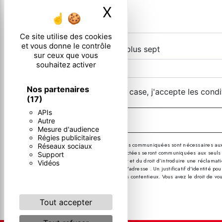
X
Masquer le ban
Ce site utilise des cookies
et vous donne le contrôle
Combien font sept plus sept
sur ceux que vous
souhaitez activer
Nos partenaires
En cochant cette case, j'accepte les condi
(17)
APIs
Autre
Mesure d'audience
Régies publicitaires
** Les données personnelles communiquées sont nécessaires aux fin
Réseaux sociaux
message. Les données collectées seront communiquées aux seuls desti
Support
consentement à tout moment et du droit d’introduire une réclamatio
Vidéos
par courrier électronique à l'adresse . Un justificatif d'identité
probatoires et de gestion des contentieux. Vous avez le droit de vo
sur vos droits.
Tout accepter