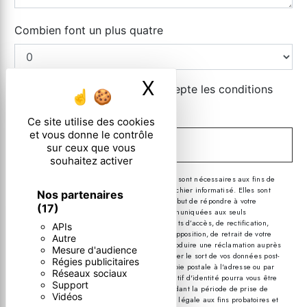
Combien font un plus quatre
X
Masquer le ban
En cochant cette case, j'accepte les conditions
particulières ci-dessous **
Ce site utilise des cookies
et vous donne le contrôle
ENVOYER
sur ceux que vous
souhaitez activer
** Les données personnelles communiquées sont nécessaires aux fins de
vous contacter et sont enregistrées dans un fichier informatisé. Elles sont
Nos partenaires
destinées à et ses sous-traitants dans le seul but de répondre à votre
(17)
message. Les données collectées seront communiquées aux seuls
destinataires suivants: . Vous disposez de droits d’accès, de rectification,
APIs
d’effacement, de portabilité, de limitation, d’opposition, de retrait de votre
Autre
consentement à tout moment et du droit d’introduire une réclamation auprès
Mesure d'audience
d’une autorité de contrôle, ainsi que d’organiser le sort de vos données post-
Régies publicitaires
mortem. Vous pouvez exercer ces droits par voie postale à l'adresse ou par
Réseaux sociaux
courrier électronique à l'adresse . Un justificatif d'identité pourra vous être
Support
demandé. Nous conservons vos données pendant la période de prise de
Vidéos
contact puis pendant la durée de prescription légale aux fins probatoires et