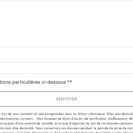
deau des cookies
tions particulières ci-dessous **
ENVOYER
s de vous contacter et sont enregistrées dans un fichier informatisé. Elles sont destinées
nataires suivants: . Vous disposez de droits d’accès, de rectification, d’effacement, de por
n auprès d’une autorité de contrôle, ainsi que d’organiser le sort de vos données post-mor
 pourra vous être demandé. Nous conservons vos données pendant la période de prise de con
us inscrire sur la liste d'opposition au démarchage téléphonique, disponible à cette adres