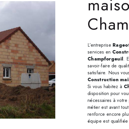
maiso
Cham
L’entreprise
Rageot
services en
Constr
Champforgeuil
. 
savoir-faire de qual
satisfaire. Nous vo
Construction ma
Si vous habitez à
C
disposition pour vou
nécessaires à votre
métier est avant tou
renforce encore plus
équipe est qualifiée 