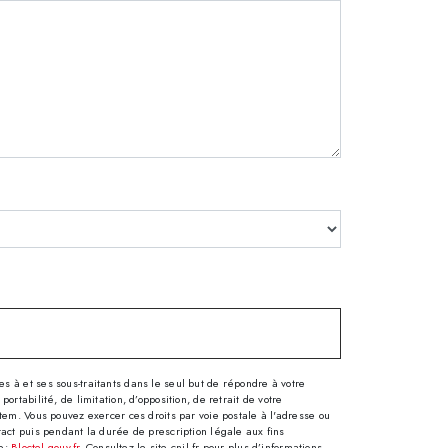
 à et ses sous-traitants dans le seul but de répondre à votre
tabilité, de limitation, d’opposition, de retrait de votre
tem. Vous pouvez exercer ces droits par voie postale à l'adresse ou
tact puis pendant la durée de prescription légale aux fins
se:
Bloctel.gouv.fr
. Consultez le site cnil.fr pour plus d’informations