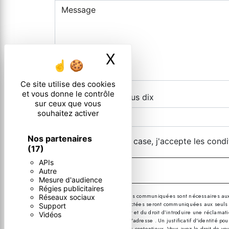
X
Masquer le ban
Ce site utilise des cookies
et vous donne le contrôle
Combien font six plus dix
sur ceux que vous
souhaitez activer
Nos partenaires
En cochant cette case, j'accepte les condi
(17)
APIs
Autre
Mesure d'audience
Régies publicitaires
** Les données personnelles communiquées sont nécessaires aux fin
Réseaux sociaux
message. Les données collectées seront communiquées aux seuls desti
Support
consentement à tout moment et du droit d’introduire une réclamatio
Vidéos
par courrier électronique à l'adresse . Un justificatif d'identité
probatoires et de gestion des contentieux. Vous avez le droit de vo