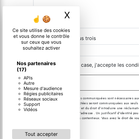
X
Masquer le ban
Ce site utilise des cookies
et vous donne le contrôle
Combien font un plus trois
sur ceux que vous
souhaitez activer
Nos partenaires
En cochant cette case, j'accepte les condi
(17)
APIs
Autre
Mesure d'audience
Régies publicitaires
** Les données personnelles communiquées sont nécessaires aux fin
Réseaux sociaux
message. Les données collectées seront communiquées aux seuls desti
Support
consentement à tout moment et du droit d’introduire une réclamatio
Vidéos
par courrier électronique à l'adresse . Un justificatif d'identité
probatoires et de gestion des contentieux. Vous avez le droit de vo
sur vos droits.
Tout accepter