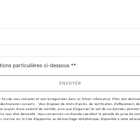
deau des cookies
tions particulières ci-dessous **
ENVOYER
s de vous contacter et sont enregistrées dans un fichier informatisé. Elles sont destinées
nataires suivants: . Vous disposez de droits d’accès, de rectification, d’effacement, de por
n auprès d’une autorité de contrôle, ainsi que d’organiser le sort de vos données post-mor
 pourra vous être demandé. Nous conservons vos données pendant la période de prise de con
us inscrire sur la liste d'opposition au démarchage téléphonique, disponible à cette adres