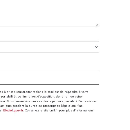
 à et ses sous-traitants dans le seul but de répondre à votre
tabilité, de limitation, d’opposition, de retrait de votre
tem. Vous pouvez exercer ces droits par voie postale à l'adresse ou
tact puis pendant la durée de prescription légale aux fins
se:
Bloctel.gouv.fr
. Consultez le site cnil.fr pour plus d’informations