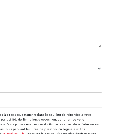
 à et ses sous-traitants dans le seul but de répondre à votre
tabilité, de limitation, d’opposition, de retrait de votre
tem. Vous pouvez exercer ces droits par voie postale à l'adresse ou
tact puis pendant la durée de prescription légale aux fins
se:
Bloctel.gouv.fr
. Consultez le site cnil.fr pour plus d’informations