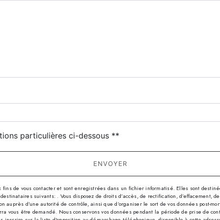
deau des cookies
tions particulières ci-dessous **
ENVOYER
s de vous contacter et sont enregistrées dans un fichier informatisé. Elles sont destinées
nataires suivants: . Vous disposez de droits d’accès, de rectification, d’effacement, de por
n auprès d’une autorité de contrôle, ainsi que d’organiser le sort de vos données post-mor
 pourra vous être demandé. Nous conservons vos données pendant la période de prise de con
us inscrire sur la liste d'opposition au démarchage téléphonique, disponible à cette adres