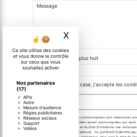
X
Masquer le ban
Ce site utilise des cookies
et vous donne le contrôle
Combien font deux plus huit
sur ceux que vous
souhaitez activer
Nos partenaires
En cochant cette case, j'accepte les condi
(17)
APIs
Autre
Mesure d'audience
Régies publicitaires
** Les données personnelles communiquées sont nécessaires aux fin
Réseaux sociaux
message. Les données collectées seront communiquées aux seuls desti
Support
consentement à tout moment et du droit d’introduire une réclamatio
Vidéos
par courrier électronique à l'adresse . Un justificatif d'identité
probatoires et de gestion des contentieux. Vous avez le droit de vo