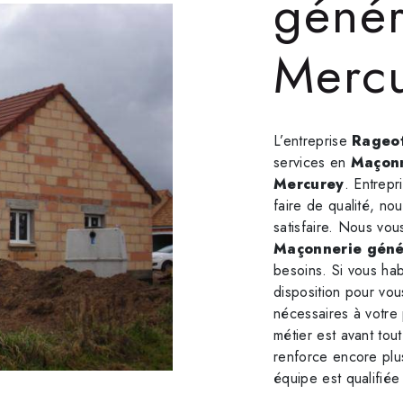
génér
Merc
L’entreprise
Rageot
services en
Maçonn
Mercurey
. Entrepr
faire de qualité, no
satisfaire. Nous vo
Maçonnerie géné
besoins. Si vous ha
disposition pour vou
nécessaires à votre
métier est avant tou
renforce encore plus
équipe est qualifiée 