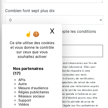
Combien font sept plus dix
X
Masquer le ban
En cochant cette case, j'accepte les conditions
particulières ci-dessous **
Ce site utilise des cookies
et vous donne le contrôle
ENVOYER
sur ceux que vous
souhaitez activer
** Les données personnelles communiquées sont nécessaires aux fins de
vous contacter et sont enregistrées dans un fichier informatisé. Elles sont
Nos partenaires
destinées à et ses sous-traitants dans le seul but de répondre à votre
(17)
message. Les données collectées seront communiquées aux seuls
destinataires suivants: . Vous disposez de droits d’accès, de rectification,
APIs
d’effacement, de portabilité, de limitation, d’opposition, de retrait de votre
Autre
consentement à tout moment et du droit d’introduire une réclamation auprès
Mesure d'audience
d’une autorité de contrôle, ainsi que d’organiser le sort de vos données post-
Régies publicitaires
mortem. Vous pouvez exercer ces droits par voie postale à l'adresse ou par
Réseaux sociaux
courrier électronique à l'adresse . Un justificatif d'identité pourra vous être
Support
demandé. Nous conservons vos données pendant la période de prise de
Vidéos
contact puis pendant la durée de prescription légale aux fins probatoires et