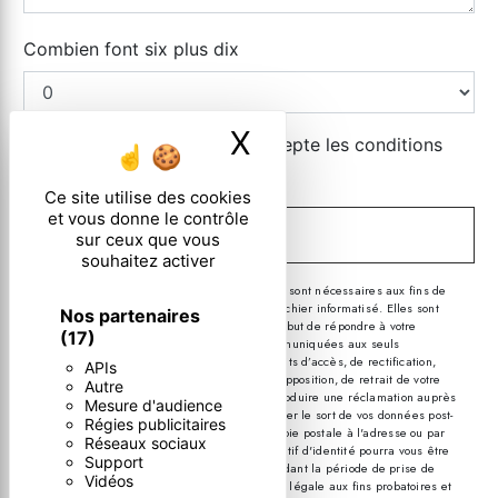
Combien font six plus dix
X
Masquer le ban
En cochant cette case, j'accepte les conditions
particulières ci-dessous **
Ce site utilise des cookies
et vous donne le contrôle
ENVOYER
sur ceux que vous
souhaitez activer
** Les données personnelles communiquées sont nécessaires aux fins de
vous contacter et sont enregistrées dans un fichier informatisé. Elles sont
Nos partenaires
destinées à et ses sous-traitants dans le seul but de répondre à votre
(17)
message. Les données collectées seront communiquées aux seuls
destinataires suivants: . Vous disposez de droits d’accès, de rectification,
APIs
d’effacement, de portabilité, de limitation, d’opposition, de retrait de votre
Autre
consentement à tout moment et du droit d’introduire une réclamation auprès
Mesure d'audience
d’une autorité de contrôle, ainsi que d’organiser le sort de vos données post-
Régies publicitaires
mortem. Vous pouvez exercer ces droits par voie postale à l'adresse ou par
Réseaux sociaux
courrier électronique à l'adresse . Un justificatif d'identité pourra vous être
Support
demandé. Nous conservons vos données pendant la période de prise de
Vidéos
contact puis pendant la durée de prescription légale aux fins probatoires et